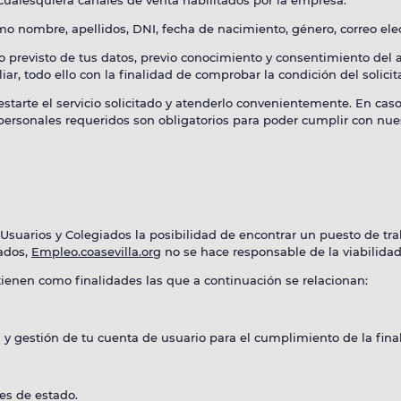
o cualesquiera canales de venta habilitados por la empresa.
mo nombre, apellidos, DNI, fecha de nacimiento, género, correo elec
 previsto de tus datos, previo conocimiento y consentimiento del a
iar, todo ello con la finalidad de comprobar la condición del solicit
tarte el servicio solicitado y atenderlo convenientemente. En caso 
personales requeridos son obligatorios para poder cumplir con nues
 Usuarios y Colegiados la posibilidad de encontrar un puesto de tr
sados,
Empleo.coasevilla.org
no se hace responsable de la viabilidad 
tienen como finalidades las que a continuación se relacionan:
 y gestión de tu cuenta de usuario para el cumplimiento de la finali
es de estado.