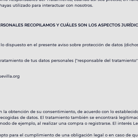
ayas utilizado para interactuar con nosotros.
OFERTAS EMPLEO
RSONALES RECOPILAMOS Y CU
Á
LES SON LOS ASPECTOS JUR
Í
DI
CONTACTA
 lo dispuesto en el presente aviso sobre protección de datos (di
tratamiento de tus datos personales ("responsable del tratamiento" 
evilla.org
am
Linkedin
X
Facebook
YouTube
Threads
n la obtención de su consentimiento, de acuerdo con lo establecido
 recogidas de datos. El tratamiento también se encontrará legitimad
modo de ejemplo, al realizar una compra o registrarse. El interés 
epto para el cumplimiento de una obligación legal o en caso de q