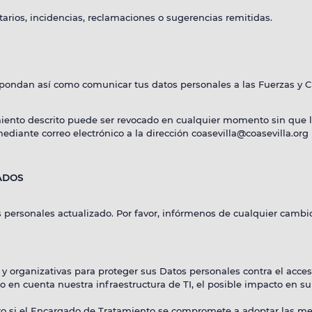
rios, incidencias, reclamaciones o sugerencias remitidas.
espondan así como comunicar tus datos personales a las Fuerzas y
nto descrito puede ser revocado en cualquier momento sin que la r
ediante correo electrónico a la dirección coasevilla@coasevilla.org
ADOS
 personales actualizado. Por favor, infórmenos de cualquier cambio
rganizativas para proteger sus Datos personales contra el acceso 
 en cuenta nuestra infraestructura de TI, el posible impacto en su 
ro si el Encargado de Tratamiento se compromete a adoptar las me