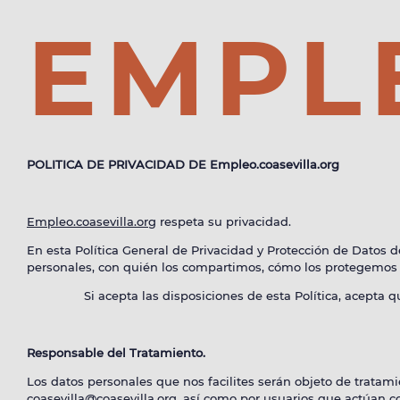
EMPL
POLITICA DE PRIVACIDAD
DE
Empleo.coasevilla.org
E
Empleo.coasevilla.org
respeta su privacidad.
En esta Política General de Privacidad y Protección de Datos 
personales, con quién los compartimos, cómo los protegemos 
Si acepta las disposiciones de esta Política, acepta que p
Responsable del Tratamiento.
Los datos personales que nos facilites serán objeto de tratamien
coasevilla@coasevilla.org, así como por usuarios que actúan c