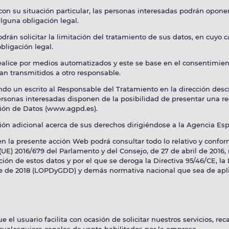
on su situación particular, las personas interesadas podrán oponer
lguna obligación legal.
drán solicitar la limitación del tratamiento de sus datos, en cuyo 
ligación legal.
ealice por medios automatizados y este se base en el consentimien
ean transmitidos a otro responsable.
ndo un escrito al Responsable del Tratamiento en la dirección des
ersonas interesadas disponen de la posibilidad de presentar una r
ción de Datos (www.agpd.es).
ón adicional acerca de sus derechos dirigiéndose a la Agencia Es
 en la presente acción Web podrá consultar todo lo relativo y conf
E) 2016/679 del Parlamento y del Consejo, de 27 de abril de 2016, re
ación de estos datos y por el que se deroga la Directiva 95/46/CE, 
re de 2018 (LOPDyGDD) y demás normativa nacional que sea de apli
e el usuario facilita con ocasión de solicitar nuestros servicios, r