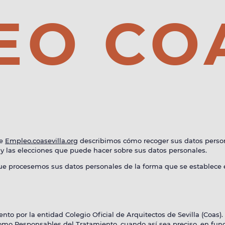
EO CO
MPLEO CO
de
Empleo.coasevilla.org
describimos cómo recoger sus datos perso
y las elecciones que puede hacer sobre sus datos personales.
rocesemos sus datos personales de la forma que se establece en
ENCUENTRA UN ARQUITECTO
ORIENTACIÓN LABORAL
to por la entidad Colegio Oficial de Arquitectos de Sevilla (Coas). 
omo Responsables del Tratamiento, cuando así sea preciso, en funci